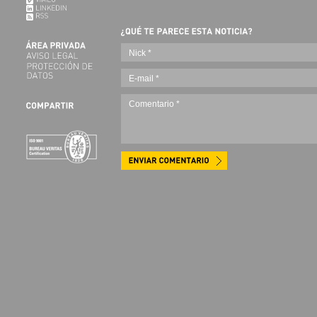
Nick *
E-mail *
Comentario *